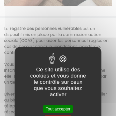
Le
registre des personnes vulnérables
est un
dispositif mis en place par la commission action
sociale (CCAS) pour aider les personnes fragiles en
cas de besoin : canicule, inondations, pandémie,
confinement …
Vous pouvez vous inscrire sur ce registre. Cette
Ce site utilise des
inscription, facultative, se fait soit par la personne
cookies et vous donne
elle-même, soit par son représentant légal ou par
le contrôle sur ceux
un tiers.
que vous souhaitez
Diverses actions sont alors entreprises pour veiller
activer
au bien être des personnes inscrites : contact
téléphonique, visite à domicile, activation des
Tout accepter
réseaux de proximité, mise en relation avec les