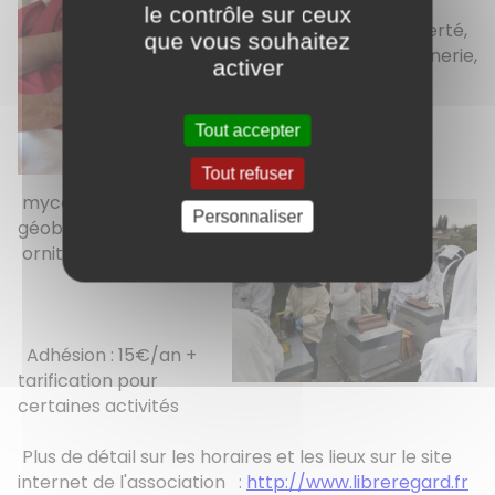
le contrôle sur ceux
Aiguilles en liberté,
que vous souhaitez
scrabble, vannerie,
activer
écriture, yoga,
rucher école,
sorties
Tout accepter
botaniques,
Tout refuser
mycologie,
Personnaliser
géobiologie,
ornithologie...
Adhésion : 15€/an +
tarification pour
certaines activités
Plus de détail sur les horaires et les lieux sur le site
internet de l'association :
http://www.libreregard.fr