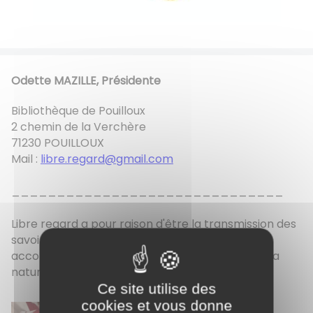
Odette MAZILLE, Présidente
Bibliothèque de Pouilloux
2 chemin de la Verchère
71230 POUILLOUX
Mail :
libre.regard@gmail.com
______________________________
Libre regard a pour raison d'être la transmission des
savoirs traditionnels et des gestes qui les
accompagnent par des ateliers réguliers liés à la
nature, et à des actions culturelles diversifiées.
Ce site utilise des
Activités
cookies et vous donne