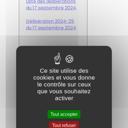
Liste des délibérations
du 17 septembre 2024
Délibération 2024-25
du 17 septembre 2024
PV du 21 mai 2024
Liste des délibérations
Ce site utilise des
du 21 mai 2024
cookies et vous donne
le contrôle sur ceux
Délibération 2024-22 du
que vous souhaitez
21/05/2024
activer
Délibération 2024-23 du
21/05/2024
Tout accepter
Tout refuser
Délibération 2024-24