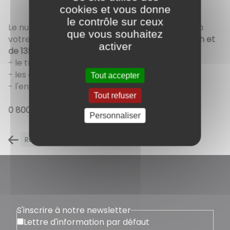
cookies et vous donne
le contrôle sur ceux
Le numéro vert de la communauté urbaine est à
que vous souhaitez
votre disposition, du
lundi au vendredi de 8h à 12h et
activer
de 13h30 à 17h
, pour toute question sur :
- le tri et la collecte des déchets
- les déchetteries
Tout accepter
​​​​​​​- l'entretien et la propreté de la voirie
Tout refuser
0 800 216 316
Personnaliser
Retour à la liste des carnets d'adresses
S'inscrire à notre newsletter
Lettre d'information par défaut