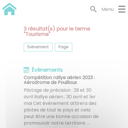
Lien
Lien
Lien
Lien
Panneau de gestion des cookies
Menu
d'accès
d'accès
d'accès
d'accès
rapide
rapide
rapide
rapide
au
au
à
au
3
résultat(s) pour le terme
menu
contenu
la
pied
"
Tourisme
"
principal
recherche
de
page
Évènement
Page
Événements
Compétition rallye aérien 2023 :
Aérodrome de Pouilloux
Pilotage de précision : 29 et 30
avril Rallye aérien : 30 avril et 1er
mai Cet événement attirera des
pilotes de tout le pays et cela
peut être une bonne occasion de
promouvoir notre territoire. ...