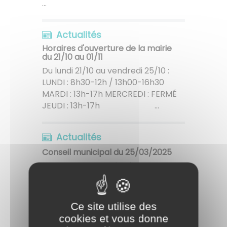
...
Actualités
Horaires d'ouverture de la mairie
du 21/10 au 01/11
Du lundi 21/10 au vendredi 25/10 :
LUNDI : 8h30-12h / 13h00-16h30
MARDI : 13h-17h MERCREDI : FERMÉ
JEUDI : 13h-17h ...
Actualités
Conseil municipal du 25/03/2025
Retrouvez ici les délibérations
prises lors du conseil municipal du
mardi 25/03/2025 ainsi que le
Procès verbal du précédent
Ce site utilise des
conseil municipal, du 18/12/2024,
cookies et vous donne
adopté le 25/03/2025 ...