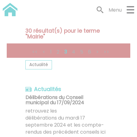
Lien
Lien
Lien
Lien
Panneau de gestion des cookies
Menu
d'accès
d'accès
d'accès
d'accès
rapide
rapide
rapide
rapide
au
au
à
au
30
résultat(s) pour le terme
menu
contenu
la
pied
"
Mairie
"
principal
recherche
de
page
<<
<
1
2
3
4
5
6
>
>>
Actualité
Actualités
Délibérations du Conseil
municipal du 17/09/2024
retrouvez les
délibérations du mardi 17
septembre 2024 et les compte-
rendus des précédent conseils ici