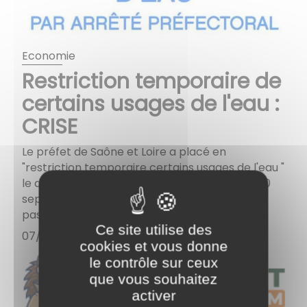
Economie
Restriction temporaire de
certains usages de l'eau :
CRISE
Le préfet de Saône et Loire a placé en
"restriction temporaire certains usages de l'eau "
le département de Saône-et-Loire jusqu'au 30
septembre 2026. Le bassin de la Bourbince
passe au niveau "CRISE" ...
Ce site utilise des
07/08/2026
cookies et vous donne
le contrôle sur ceux
que vous souhaitez
activer